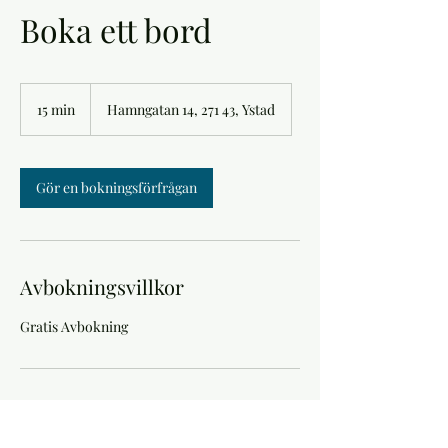
Boka ett bord
15 min
1
Hamngatan 14, 271 43, Ystad
5
m
i
n
Gör en bokningsförfrågan
Avbokningsvillkor
Gratis Avbokning
Kontaktuppgifter